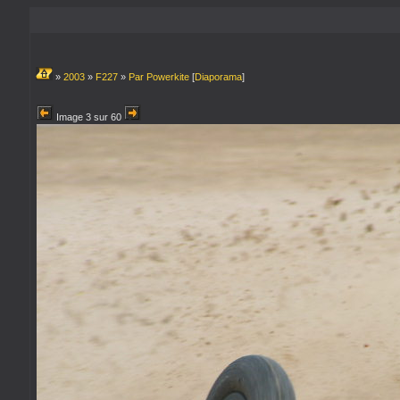
»
2003
»
F227
»
Par Powerkite
[
Diaporama
]
Image 3 sur 60