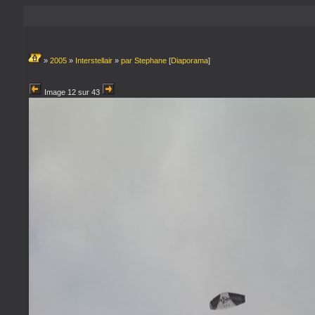
»
2005
»
Interstellair
»
par Stephane
[
Diaporama
]
Image 12 sur 43