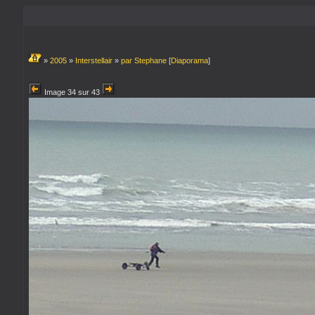
»
2005
»
Interstellair
»
par Stephane
[
Diaporama
]
Image 34 sur 43