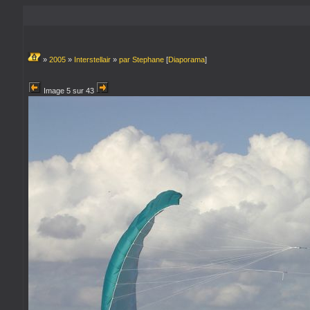
»
2005
»
Interstellair
»
par Stephane
[
Diaporama
]
Image 5 sur 43