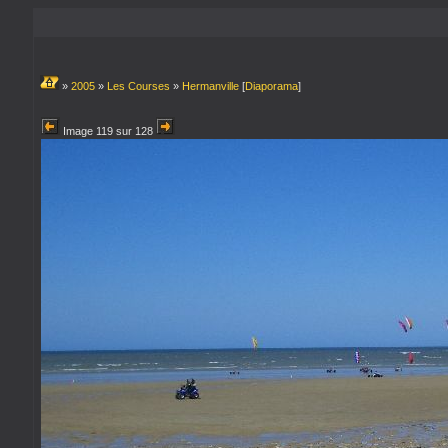
»
2005
»
Les Courses
»
Hermanville
[
Diaporama
]
Image 119 sur 128